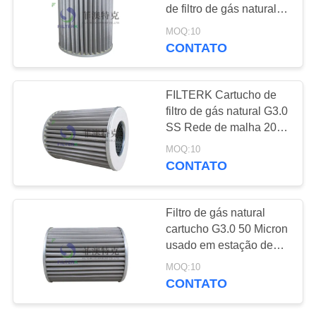
MAPA
de filtro de gás natural
DO
utilizado na estação de
MOQ:10
distribuição
SITE
CONTATO
34
Filtro em caixa de ar
PRIVACY
FILTERK Cartucho de
filtro de gás natural G3.0
POLICY
SS Rede de malha 20
micrões Utilizado na
MOQ:10
estação de recolha de
CONTATO
gás
9
Filtro de gás natural
Elemento de filtro
cartucho G3.0 50 Micron
usado em estação de
do Coalescer
compressão de gás
MOQ:10
CONTATO