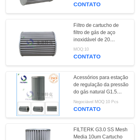
À
gás
CONTATO
FÁBRICA
Filtro de cartucho de
54
CONTROLE
filtro de gás de aço
Elemento de filtro
inoxidável de 20
DE
microns para G3.0
do óleo hidráulico
MOQ:10
QUALIDADE
Perfeito para proteção
CONTATO
de gasodutos
CONTACTE-
Acessórios para estação
NOS
de regulação da pressão
do gás natural G1.5
34
Filtro de gás
NOTÍCIAS
Negociável MOQ:10 Pcs
elemento de filtro do
CONTATO
gás
CASOS
FILTERK G3.0 SS Mesh
Media 10um Cartucho