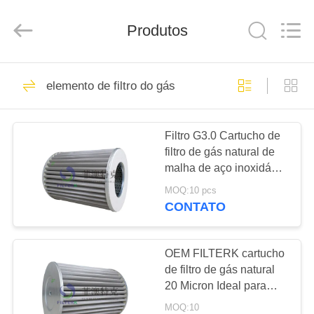
2026
Zhangjiagang
Filterk
Filtration
Produtos
Equipment
Co.,Ltd.
All
Rights
LAR
Reserved.
80
elemento de filtro do gás
Elemento de filtro
PRODUTOS
do cartucho
Filtro G3.0 Cartucho de
filtro de gás natural de
ESPETÁCULO
malha de aço inoxidável
VR
de 10 μM para estações
MOQ:10 pcs
de distribuição
CONTATO
55
SOBRE
Elemento de filtro
NÓS
OEM FILTERK cartucho
de filtro de gás natural
da névoa do óleo
20 Micron Ideal para
VISITA
estações de coleta de
MOQ:10