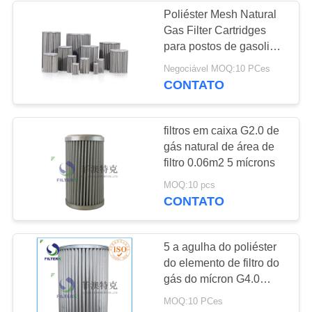
Poliéster Mesh Natural
Gas Filter Cartridges
8
para postos de gasolina
Filtros da turbina de
naturais e a linha
Negociável MOQ:10 PCes
reguladores principal
CONTATO
gás
filtros em caixa G2.0 de
gás natural de área de
filtro 0.06m2 5 mícrons
21
MOQ:10 pcs
CONTATO
filtro industrial da
poeira
5 a agulha do poliéster
do elemento de filtro do
gás do mícron G4.0
perfurou o feltro para o
MOQ:10 PCes
gás natural