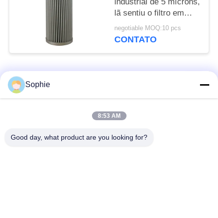
industrial de 5 mícrons,
lã sentiu o filtro em
caixa de gás natural
negotiable MOQ:10 pcs
CONTATO
Categorias populares
Todos
Sophie
Elemento de filtro do
Elemento de filtro da
8:53 AM
cartucho
névoa do óleo
Good day, what product are you looking for?
Elemento de filtro do
elemento de filtro do
óleo hidráulico
gás
Elemento de filtro do
Filtro em caixa de ar
Coalescer