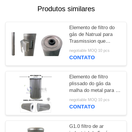
MAPA
Produtos similares
DO
SITE
Elemento de filtro do
gás de Natrual para
PRIVACY
Trasmission que
POLICY
processa PPEF -
negotiable MOQ:10 pcs
modelo 336
CONTATO
Elemento de filtro
plissado do gás da
malha do metal para a
pressão da indústria
negotiable MOQ:10 pcs
6.4MPa do
CONTATO
encanamento
G1.0 filtro de ar