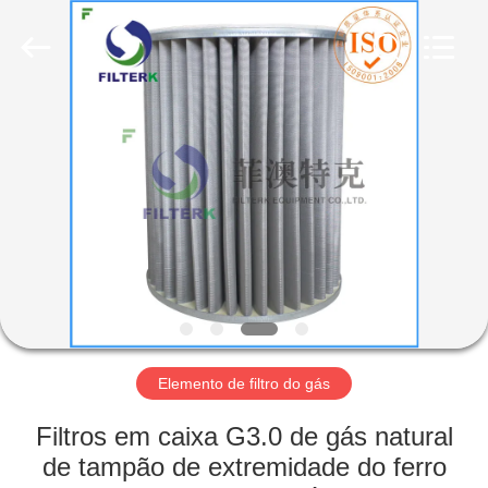
2026
Zhangjiagang
Filterk
Filtration
Equipment
Co.,Ltd.
All
Rights
LAR
Reserved.
PRODUTOS
ESPETÁCULO
VR
SOBRE
NÓS
Elemento de filtro do gás
Filtros em caixa G3.0 de gás natural
VISITA
de tampão de extremidade do ferro