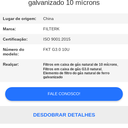
À
galvanizado 10 mícrons
FÁBRICA
Lugar de origem:
China
CONTROLE
Marca:
FILTERK
DE
Certificação:
ISO 9001:2015
QUALIDADE
Número do
FKT G3.0 10U
modelo:
CONTACTE-
Realçar:
,
Filtros em caixa de gás natural de 10 mícrons
,
Filtros em caixa de gás G3.0 natural
Elemento de filtro do gás natural de ferro
NOS
galvanizado
NOTÍCIAS
FALE CONOSCO!
CASOS
DESDOBRAR DETALHES