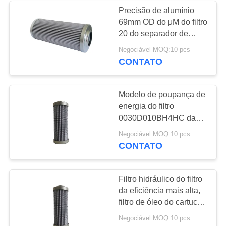
Precisão de alumínio
69mm OD do μM do filtro
8
20 do separador de
Filtros da turbina de
água do óleo hidráulico
Negociável MOQ:10 pcs
de tampão de
CONTATO
gás
extremidade
Modelo de poupança de
energia do filtro
0030D010BH4HC da
substituição do
21
Negociável MOQ:10 pcs
elemento de filtro do
CONTATO
filtro industrial da
óleo hidráulico
poeira
Filtro hidráulico do filtro
da eficiência mais alta,
filtro de óleo do cartucho
da longa vida
Negociável MOQ:10 pcs