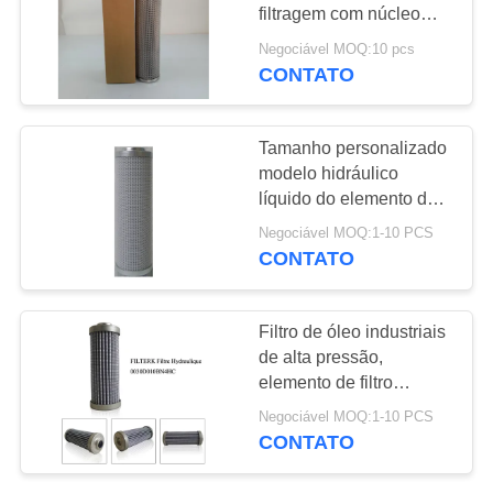
MAPA
filtragem com núcleo
DO
interno galvanizado das
Negociável MOQ:10 pcs
placas perfuradas
SITE
CONTATO
34
Filtro em caixa de ar
PRIVACY
Tamanho personalizado
modelo hidráulico
POLICY
líquido do elemento de
filtro 0110D005BN3HC
Negociável MOQ:1-10 PCS
do óleo
CONTATO
9
Filtro de óleo industriais
Elemento de filtro
de alta pressão,
elemento de filtro
do Coalescer
hidráulico do óleo
Negociável MOQ:1-10 PCS
lubrificante
CONTATO