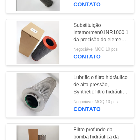
À
inoxidável da turbina de
CONTATO
gás
FÁBRICA
Substituição
54
CONTROLE
Internormen01NR1000.10VG
Elemento de filtro
da precisão do elemento
DE
de filtro 3µm do óleo
do óleo hidráulico
Negociável MOQ:10 pcs
QUALIDADE
hidráulico da fibra de
CONTATO
vidro. 10. B.P
CONTACTE-
Lubrific o filtro hidráulico
NOS
de alta pressão,
Synthetic filtro hidráulico
34
de 25 mícrons
NOTÍCIAS
Negociável MOQ:10 pcs
elemento de filtro do
CONTATO
gás
CASOS
Filtro profundo da
bomba hidráulica da