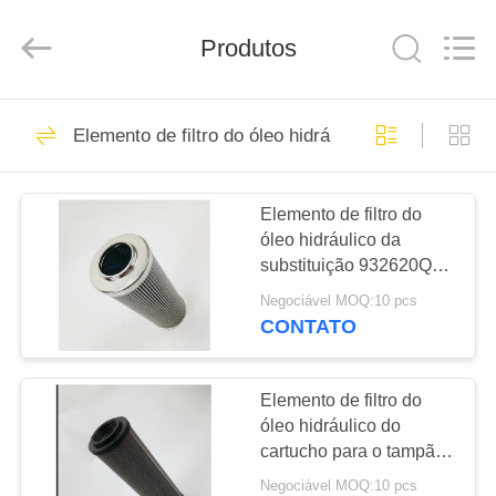
2026
Zhangjiagang
Filterk
Filtration
Produtos
Equipment
Co.,Ltd.
All
Rights
LAR
Reserved.
80
Elemento de filtro do óleo hidráulico
Elemento de filtro
PRODUTOS
do cartucho
Elemento de filtro do
óleo hidráulico da
ESPETÁCULO
substituição 932620Q
VR
para o sistema de óleo
Negociável MOQ:10 pcs
hidráulico
CONTATO
55
SOBRE
Elemento de filtro
NÓS
Elemento de filtro do
óleo hidráulico do
da névoa do óleo
cartucho para o tampão
VISITA
de extremidade de aço
Negociável MOQ:10 pcs