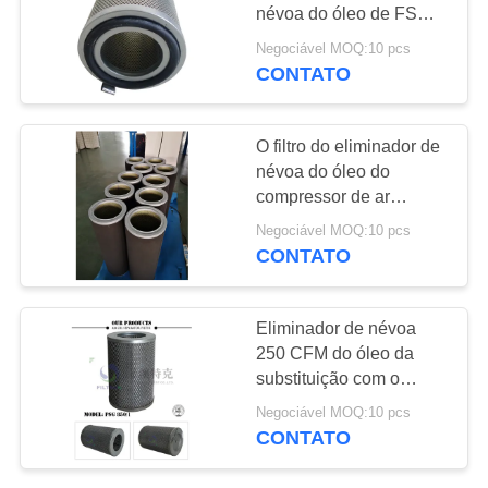
MAPA
névoa do óleo de FS
DO
ELLIOTT P3515B165-1
Negociável MOQ:10 pcs
para o sistema do
SITE
CONTATO
34
compressor de ar
Filtro em caixa de ar
PRIVACY
O filtro do eliminador de
névoa do óleo do
POLICY
compressor de ar
substitui o compressor
Negociável MOQ:10 pcs
de ar centrífugo do filtro
CONTATO
CMD20096 da névoa do
óleo de SAMSUNG
9
Eliminador de névoa
Elemento de filtro
250 CFM do óleo da
substituição com o
do Coalescer
FPSG860 de abrigo sem
Negociável MOQ:10 pcs
emenda/1 modelo
CONTATO