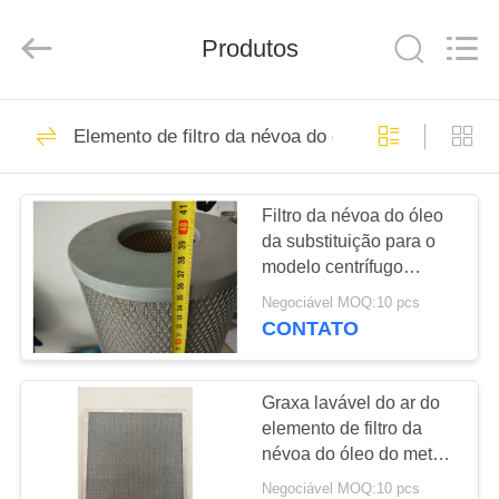
2026
Zhangjiagang
Filterk
Filtration
Produtos
Equipment
Co.,Ltd.
All
Rights
LAR
Reserved.
80
Elemento de filtro da névoa do óleo
Elemento de filtro
PRODUTOS
do cartucho
Filtro da névoa do óleo
da substituição para o
ESPETÁCULO
modelo centrífugo
VR
S0904008 P3515A958
Negociável MOQ:10 pcs
do compressor do FS
CONTATO
Elliott
55
SOBRE
Elemento de filtro
NÓS
Graxa lavável do ar do
elemento de filtro da
da névoa do óleo
névoa do óleo do metal
VISITA
para cozinhar sistemas
Negociável MOQ:10 pcs