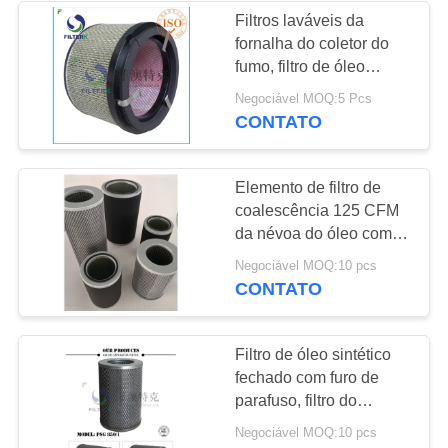
Filtros laváveis da
fornalha do coletor do
8
fumo, filtro de óleo
Filtros da turbina de
remoto da indústria
Negociável MOQ:5 Pcs
metalúrgica
CONTATO
gás
Elemento de filtro de
coalescência 125 CFM
da névoa do óleo com o
tampão de extremidade
21
Negociável MOQ:10 pcs
galvanizado da folha
CONTATO
filtro industrial da
poeira
Filtro de óleo sintético
fechado com furo de
parafuso, filtro do
cartucho do fuel-óleo de
Negociável MOQ:10 pcs
PSG848 50 CFM