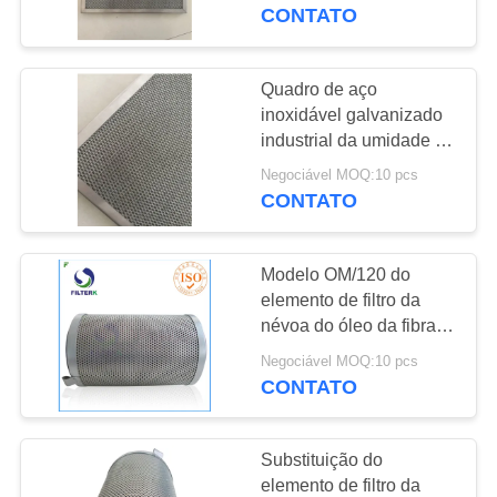
À
de exaustão
CONTATO
FÁBRICA
Quadro de aço
54
CONTROLE
inoxidável galvanizado
Elemento de filtro
industrial da umidade do
DE
elemento de filtro da
do óleo hidráulico
Negociável MOQ:10 pcs
QUALIDADE
névoa do óleo
CONTATO
CONTACTE-
Modelo OM/120 do
NOS
elemento de filtro da
névoa do óleo da fibra
34
de vidro para o
NOTÍCIAS
Negociável MOQ:10 pcs
elemento de filtro do
compressor de ar
CONTATO
centrífugo
gás
CASOS
Substituição do
elemento de filtro da