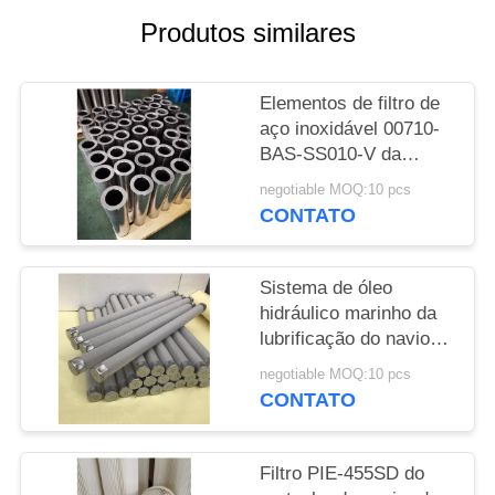
MAPA
Produtos similares
DO
SITE
Elementos de filtro de
aço inoxidável 00710-
PRIVACY
BAS-SS010-V da
POLICY
substituição de
negotiable MOQ:10 pcs
INDUFIL
CONTATO
Sistema de óleo
hidráulico marinho da
lubrificação do navio
do filtro dos Ss para
negotiable MOQ:10 pcs
filtros de lavagem
CONTATO
automáticos
Filtro PIE-455SD do