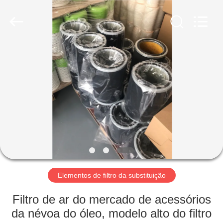
2026
Zhangjiagang
Filterk
Filtration
Equipment
Co.,Ltd.
All
Rights
LAR
Reserved.
PRODUTOS
ESPETÁCULO
VR
SOBRE
NÓS
Elementos de filtro da substituição
Filtro de ar do mercado de acessórios
VISITA
da névoa do óleo, modelo alto do filtro