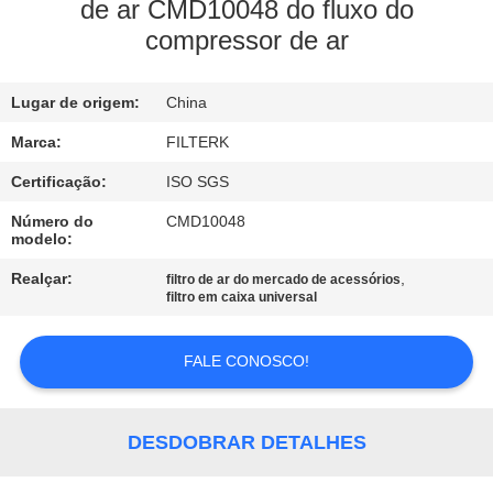
À
de ar CMD10048 do fluxo do
compressor de ar
FÁBRICA
Lugar de origem:
China
CONTROLE
DE
Marca:
FILTERK
QUALIDADE
Certificação:
ISO SGS
Número do
CMD10048
modelo:
CONTACTE-
Realçar:
,
filtro de ar do mercado de acessórios
NOS
filtro em caixa universal
NOTÍCIAS
FALE CONOSCO!
CASOS
DESDOBRAR DETALHES