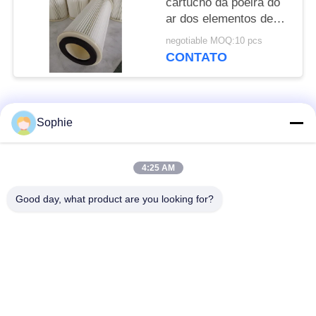
cartucho da poeira do
ar dos elementos de
filtro da substituição de
negotiable MOQ:10 pcs
Filterk Amano
CONTATO
Categorias populares
Todos
Sophie
Elemento de filtro do
Elemento de filtro da
4:25 AM
cartucho
névoa do óleo
Good day, what product are you looking for?
Elemento de filtro do
elemento de filtro do
óleo hidráulico
gás
Elemento de filtro do
Filtro em caixa de ar
Coalescer