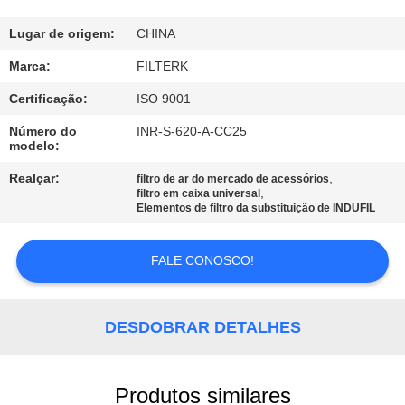
À
FÁBRICA
Lugar de origem:
CHINA
Marca:
FILTERK
CONTROLE
Certificação:
ISO 9001
DE
Número do
INR-S-620-A-CC25
modelo:
QUALIDADE
Realçar:
,
filtro de ar do mercado de acessórios
,
filtro em caixa universal
CONTACTE-
Elementos de filtro da substituição de INDUFIL
NOS
FALE CONOSCO!
NOTÍCIAS
DESDOBRAR DETALHES
CASOS
Produtos similares