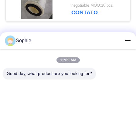
filtro da substituição de
negotiable MOQ:10 pcs
Filterk Amano
CONTATO
Categorias populares
Todos
Sophie
Elemento de filtro do
Elemento de filtro da
11:09 AM
cartucho
névoa do óleo
Good day, what product are you looking for?
Elemento de filtro do
elemento de filtro do
óleo hidráulico
gás
Elemento de filtro do
Filtro em caixa de ar
Coalescer
Filtros da turbina de
filtro industrial da