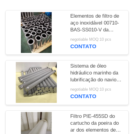
MAPA
DO
Elementos de filtro de
SITE
aço inoxidável 00710-
BAS-SS010-V da
substituição de
PRIVACY
negotiable MOQ:10 pcs
INDUFIL
CONTATO
POLICY
Sistema de óleo
hidráulico marinho da
lubrificação do navio
do filtro dos Ss para
negotiable MOQ:10 pcs
filtros de lavagem
CONTATO
automáticos
Filtro PIE-455SD do
cartucho da poeira do
ar dos elementos de