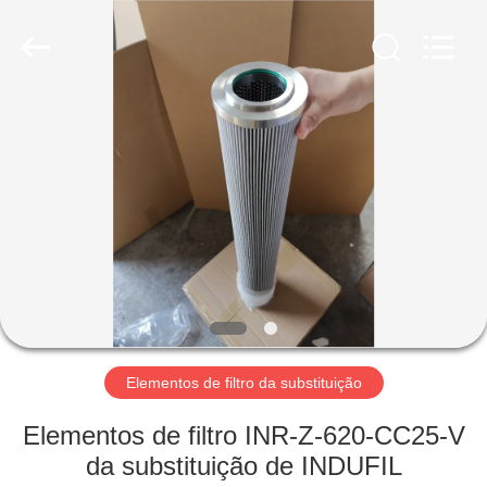
2026
Zhangjiagang
Filterk
Filtration
Equipment
Co.,Ltd.
All
Rights
LAR
Reserved.
PRODUTOS
ESPETÁCULO
VR
SOBRE
NÓS
Elementos de filtro da substituição
Elementos de filtro INR-Z-620-CC25-V
VISITA
da substituição de INDUFIL