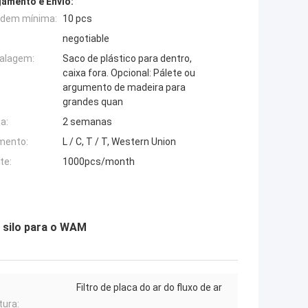
amento e Envio:
rdem mínima:
10 pcs
negotiable
alagem:
Saco de plástico para dentro,
caixa fora. Opcional: Pálete ou
argumento de madeira para
grandes quan
a:
2 semanas
mento:
L / C, T / T, Western Union
te:
1000pcs/month
o silo para o WAM
Filtro de placa do ar do fluxo de ar
tura: