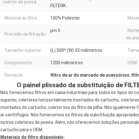
coletor de poeira:
FILTERK
Material do filtro:
100% Poliéster
Mater
μm 5
Númer
Precisão de filtração:
de úni
Tamanho superior:
(L) 500* (W) 32 milímetros
Taman
Comprimento:
1200 milímetros
OEM:
Destacar:
filtro de ar do mercado de acessórios
,
filt
O painel plissado da substituição de FILT
Nós fornecemos filtros em caixa industriais para todos os tipos do co
superior, coletores horizontalmente montados do cartucho, coletores
montados do cartucho, coletor liso do filtro da pilha. Nós igualment
ar centrífugos. Nós fornecemos os filtros da substituição apropriado
outros coletores de poeira. Além, nós oferecemos soluções personaliz
cartucho para o OEM.
Materiais do filtro disponíveis: