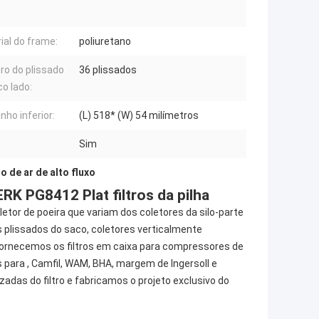
ial do frame:
poliuretano
o do plissado
36 plissados
co lado:
ho inferior:
(L) 518* (W) 54 milímetros
Sim
ro de ar de alto fluxo
ERK PG8412 Plat filtros da pilha
letor de poeira que variam dos coletores da silo-parte
 plissados do saco, coletores verticalmente
e fornecemos os filtros em caixa para compressores de
s para , Camfil, WAM, BHA, margem de Ingersoll e
adas do filtro e fabricamos o projeto exclusivo do