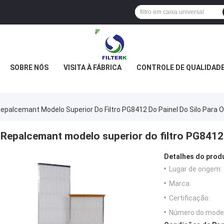
SOBRE NÓS
VISITA À FÁBRICA
CONTROLE DE QUALIDAD
epalcemant Modelo Superior Do Filtro PG8412 Do Painel Do Silo Para
Repalcemant modelo superior do filtro PG8412
Detalhes do prod
Lugar de origem:
Marca:
Certificação:
Número do model