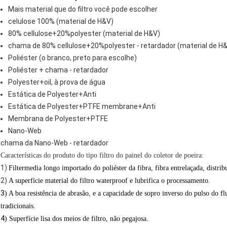
Mais material que do filtro você pode escolher
celulose 100% (material de H&V)
80% cellulose+20%polyester (material de H&V)
chama de 80% cellulose+20%polyester - retardador (material de H
Poliéster (o branco, preto para escolhe)
Poliéster + chama - retardador
Polyester+oil, à prova de água
Estática de Polyester+Anti
Estática de Polyester+PTFE membrane+Anti
Membrana de Polyester+PTFE
Nano-Web
chama da Nano-Web - retardador
Características do produto do tipo filtro do painel do coletor de poeira:
1)
Filtermedia longo importado do poliéster da fibra, fibra entrelaçada, distr
2)
.
A superfície material do filtro waterproof e lubrifica o processamento
3
) A boa resistência de abrasão, e a capacidade de sopro inverso do pulso do f
tradicionais.
4
) Superfície lisa dos meios de filtro, não pegajosa.