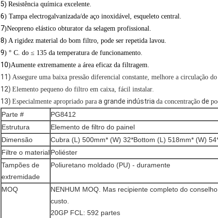
5
)
Resistência química excelente.
6
) Tampa electrogalvanizada/de aço inoxidável, esqueleto central.
7
)Neopreno elástico obturator da selagem profissional.
8
) A rigidez material do bom filtro, pode ser repetida lavou.
9
)
°
C.
do ≤
135
da
temperatura
de
funcionamento
.
10
)Aumente extremamente a área eficaz da filtragem.
11)
Assegure uma baixa pressão diferencial constante, melhore a circulação do 
12)
.
Elemento pequeno do filtro em caixa, fácil instalar
13)
a grande indústria
de
Especialmente apropriado para
da concentração
po
Parte #
PG8412
Estrutura
Elemento de filtro do painel
Dimensão
Cubra (L) 500mm* (W) 32*Bottom (L) 518mm* (W) 54
Filtre o material
Poliéster
Tampões de
Poliuretano moldado (PU) - duramente
extremidade
MOQ
NENHUM MOQ. Mas recipiente completo do conselho 
custo.
20GP FCL: 592 partes