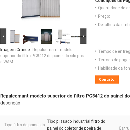
Condições de Pag
Quantidade de o
Preço:
Detalhes da emb
Imagem Grande :
Repalcemant modelo
Tempo de entreg
superior do filtro PG8412 do painel do silo para
Termos de paga
o WAM
Habilidade da fon
Contato
Repalcemant modelo superior do filtro PG8412 do painel d
descrição
Tipo plissado industrial filtro do
Tipo filtro do painel do
painel do coletor de poeira de
Estru