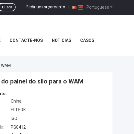
Pedir um orçamento
|
Portuguese
Busca
E
CONTACTE-NOS
NOTÍCIAS
CASOS
 O WAM
 do painel do silo para o WAM
uto:
China
FILTERK
ISO
o:
PG8412