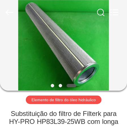
2026
Zhangjiagang
Filterk
Filtration
Equipment
Co.,Ltd.
All
Rights
LAR
Reserved.
PRODUTOS
ESPETÁCULO
VR
SOBRE
NÓS
Elemento de filtro do óleo hidráulico
Substituição do filtro de Filterk para
VISITA
HY-PRO HP83L39-25WB com longa