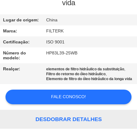
À
vida
FÁBRICA
Lugar de origem:
China
CONTROLE
Marca:
FILTERK
DE
Certificação:
ISO 9001
QUALIDADE
Número do
HP83L39-25WB
modelo:
CONTACTE-
Realçar:
,
elementos de filtro hidráulico da substituição
,
Filtro do retorno do óleo hidráulico
NOS
Elemento de filtro do óleo hidráulico da longa vida
FALE CONOSCO!
NOTÍCIAS
CASOS
DESDOBRAR DETALHES