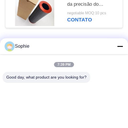
da precisão do
elemento de filtro 3µm
negotiable MOQ:10 pcs
do óleo hidráulico da
CONTATO
fibra de vidro. 10. B.P
Categorias populares
Todos
Sophie
Elemento de filtro do
Elemento de filtro da
7:39 PM
cartucho
névoa do óleo
Good day, what product are you looking for?
Elemento de filtro do
elemento de filtro do
óleo hidráulico
gás
Elemento de filtro do
Filtro em caixa de ar
Coalescer