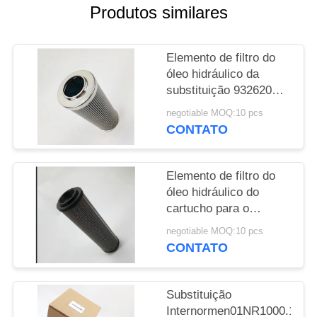
MAPA
Produtos similares
DO
SITE
Elemento de filtro do
óleo hidráulico da
substituição 932620Q
PRIVACY
para o sistema de óleo
POLICY
negotiable MOQ:10 pcs
hidráulico
CONTATO
Elemento de filtro do
óleo hidráulico do
cartucho para o
tampão de extremidade
negotiable MOQ:10 pcs
de aço inoxidável da
CONTATO
turbina de gás
Substituição
Internormen01NR1000.10V