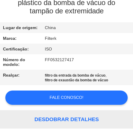
À
plástico da bomba de vácuo do
tampão de extremidade
FÁBRICA
Lugar de origem:
China
CONTROLE
DE
Marca:
Filterk
QUALIDADE
Certificação:
ISO
Número do
FF0532127417
modelo:
CONTACTE-
Realçar:
,
filtro da entrada da bomba de vácuo
NOS
filtro de exaustão da bomba de vácuo
NOTÍCIAS
FALE CONOSCO!
CASOS
DESDOBRAR DETALHES