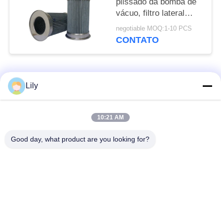
plissado da bomba de
vácuo, filtro lateral
limpo da entrada de
negotiable MOQ:1-10 PCS
bomba do vácuo da
CONTATO
remoção
Categorias populares
Todos
Lily
Elemento de filtro do
Elemento de filtro da
10:21 AM
cartucho
névoa do óleo
Good day, what product are you looking for?
Elemento de filtro do
elemento de filtro do
óleo hidráulico
gás
Elemento de filtro do
Filtro em caixa de ar
Coalescer