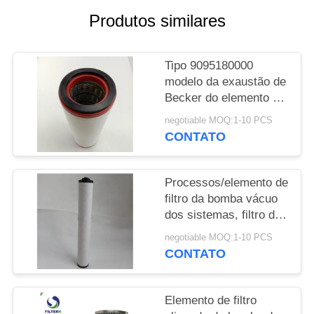
MAPA
Produtos similares
DO
SITE
Tipo 9095180000
modelo da exaustão de
PRIVACY
Becker do elemento de
POLICY
filtro da bomba de
negotiable MOQ:1-10 PCS
vácuo da substituição
CONTATO
Processos/elemento de
filtro da bomba vácuo
dos sistemas, filtro de
exaustão plástico da
negotiable MOQ:1-10 PCS
bomba de vácuo do
CONTATO
tampão de extremidade
Elemento de filtro