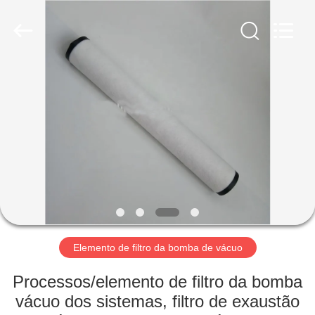
2026
Zhangjiagang
Filterk
Filtration
Equipment
Co.,Ltd.
All
Rights
LAR
Reserved.
PRODUTOS
ESPETÁCULO
VR
SOBRE
NÓS
Elemento de filtro da bomba de vácuo
Processos/elemento de filtro da bomba
VISITA
vácuo dos sistemas, filtro de exaustão