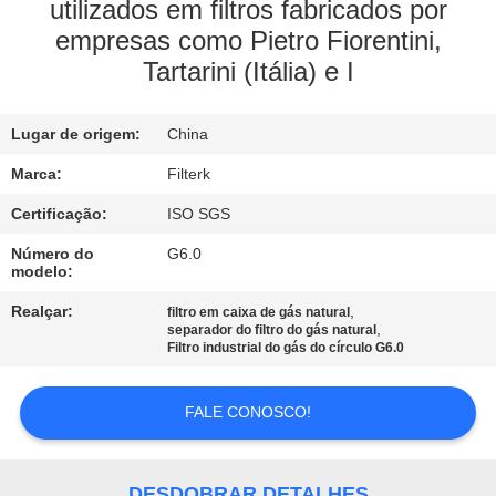
À
utilizados em filtros fabricados por
empresas como Pietro Fiorentini,
FÁBRICA
Tartarini (Itália) e I
CONTROLE
Lugar de origem:
China
DE
Marca:
Filterk
QUALIDADE
Certificação:
ISO SGS
CONTACTE-
Número do
G6.0
modelo:
NOS
Realçar:
,
filtro em caixa de gás natural
,
separador do filtro do gás natural
Filtro industrial do gás do círculo G6.0
NOTÍCIAS
FALE CONOSCO!
CASOS
DESDOBRAR DETALHES