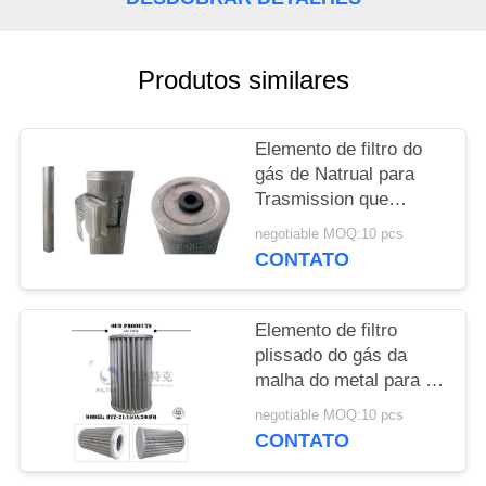
MAPA
DO
SITE
Produtos similares
PRIVACY
Elemento de filtro do
gás de Natrual para
POLICY
Trasmission que
processa PPEF -
negotiable MOQ:10 pcs
modelo 336
CONTATO
Elemento de filtro
plissado do gás da
malha do metal para a
pressão da indústria
negotiable MOQ:10 pcs
6.4MPa do
CONTATO
encanamento