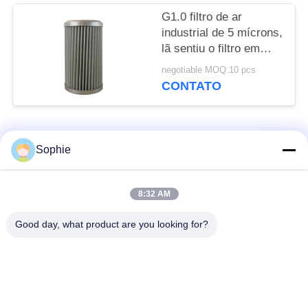
G1.0 filtro de ar
industrial de 5 mícrons,
lã sentiu o filtro em
caixa de gás natural
negotiable MOQ:10 pcs
CONTATO
Categorias populares
Todos
Sophie
Elemento de filtro do
Elemento de filtro da
8:32 AM
cartucho
névoa do óleo
Good day, what product are you looking for?
Elemento de filtro do
elemento de filtro do
óleo hidráulico
gás
Elemento de filtro do