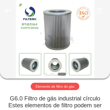
2026
Zhangjiagang
Filterk
Filtration
Equipment
Co.,Ltd.
All
Rights
LAR
Reserved.
PRODUTOS
ESPETÁCULO
VR
SOBRE
NÓS
Elemento de filtro do gás
G6.0 Filtro de gás industrial círculo
VISITA
Estes elementos de filtro podem ser