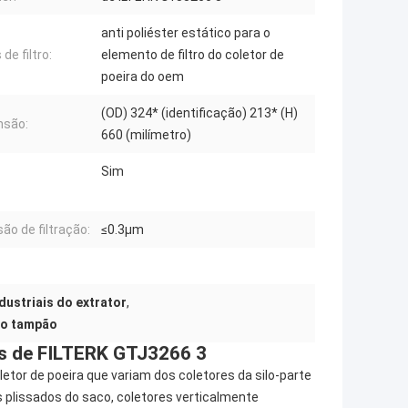
anti poliéster estático para o
de filtro:
elemento de filtro do coletor de
poeira do oem
(OD) 324* (identificação) 213* (H)
nsão:
660 (milímetro)
Sim
são de filtração:
≤0.3μm
ndustriais do extrator
,
 do tampão
has de FILTERK GTJ3266 3
letor de poeira que variam dos coletores da silo-parte
 plissados do saco, coletores verticalmente