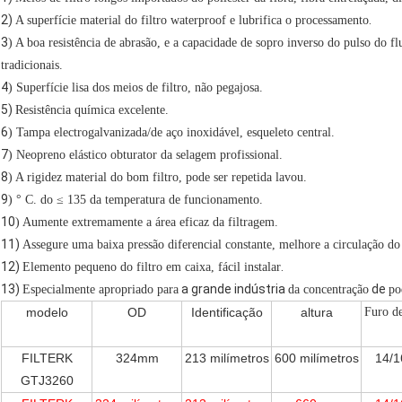
2)
.
A superfície material do filtro waterproof e lubrifica o processamento
3
) A boa resistência de abrasão, e a capacidade de sopro inverso do pulso do f
tradicionais.
4
) Superfície lisa dos meios de filtro, não pegajosa.
5)
Resistência química excelente.
6
) Tampa electrogalvanizada/de aço inoxidável, esqueleto central.
7
) Neopreno elástico obturator da selagem profissional.
8
) A rigidez material do bom filtro, pode ser repetida lavou.
9
)
°
C.
do ≤
135
da
temperatura de funcionamento.
10
) Aumente extremamente a área eficaz da filtragem.
11)
Assegure uma baixa pressão diferencial constante, melhore a circulação do 
12)
.
Elemento pequeno do filtro em caixa, fácil instalar
13)
a grande indústria
de
Especialmente apropriado para
da concentração
po
modelo
OD
Identificação
altura
Furo d
FILTERK
324mm
213 milímetros
600 milímetros
14/1
GTJ3260