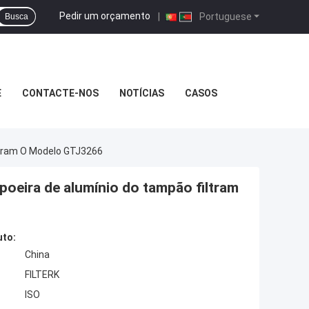
Pedir um orçamento
|
Portuguese
Busca
E
CONTACTE-NOS
NOTÍCIAS
CASOS
iltram O Modelo GTJ3266
e poeira de alumínio do tampão filtram
uto:
China
FILTERK
ISO