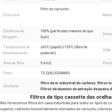
Filtro do cartucho
Estrutura:
Meios 
Eficiência da
100% (partículas maiores do que
Dime
filtragem:
5um)
Temperatura de
≤65℃ (papel)/≤135℃ (fibra de
OEM:
funcionamento:
poliéster)
Área de filtro:
9,4 m2
Preci
Peso:
7,5 QUILOGRAMAS
filtro de ar industrial do carbono
,
filtros i
Destacar:
Filtros de alumínio da extração de poeira
Filtros de tipo cassette das orel
Nós fornecemos filtros em caixa industriais para todos os tipos do co
superior, coletores horizontalmente montados do cartucho, coletores