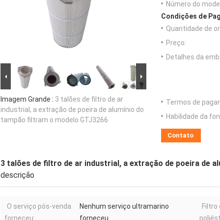
Número do model
Condições de Pag
Quantidade de o
Preço:
Detalhes da emb
Imagem Grande :
3 talões de filtro de ar
Termos de paga
industrial, a extração de poeira de alumínio do
Habilidade da fon
tampão filtram o modelo GTJ3266
Contato
3 talões de filtro de ar industrial, a extração de poeira d
descrição
O serviço pós-venda
Nenhum serviço ultramarino
Filtr
forneceu:
forneceu
poliést