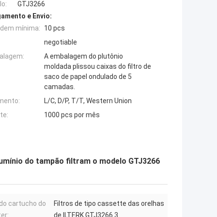
o:
GTJ3266
amento e Envio:
rdem mínima:
10 pcs
negotiable
alagem:
A embalagem do plutônio
moldada plissou caixas do filtro de
saco de papel ondulado de 5
camadas.
mento:
L/C, D/P, T/T, Western Union
te:
1000 pcs por mês
e alumínio do tampão filtram o modelo GTJ3266
o do cartucho do
Filtros de tipo cassette das orelhas
er:
de ILTERK GTJ3266 3