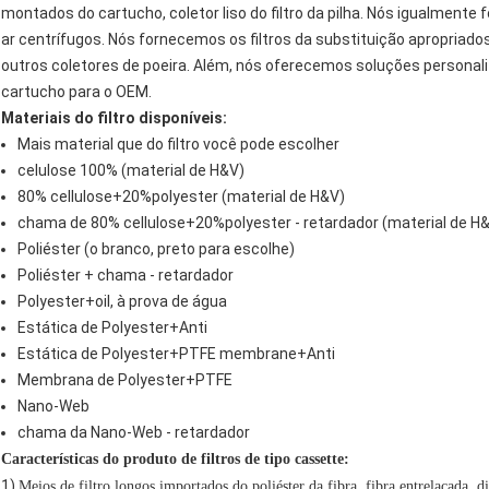
montados do cartucho, coletor liso do filtro da pilha. Nós igualment
ar centrífugos. Nós fornecemos os filtros da substituição apropriado
outros coletores de poeira. Além, nós oferecemos soluções personaliz
cartucho para o OEM.
Materiais do filtro disponíveis:
Mais material que do filtro você pode escolher
celulose 100% (material de H&V)
80% cellulose+20%polyester (material de H&V)
chama de 80% cellulose+20%polyester - retardador (material de H
Poliéster (o branco, preto para escolhe)
Poliéster + chama - retardador
Polyester+oil, à prova de água
Estática de Polyester+Anti
Estática de Polyester+PTFE membrane+Anti
Membrana de Polyester+PTFE
Nano-Web
chama da Nano-Web - retardador
Características do produto de filtros de tipo cassette:
1)
Meios de filtro longos importados do poliéster da fibra, fibra entrelaçada, 