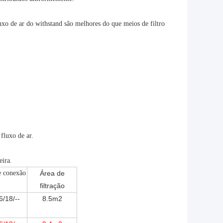
luxo de ar do withstand são melhores do que meios de filtro
fluxo de ar.
.
eira
e conexão
Área de
filtração
6/18/--
8.5m2